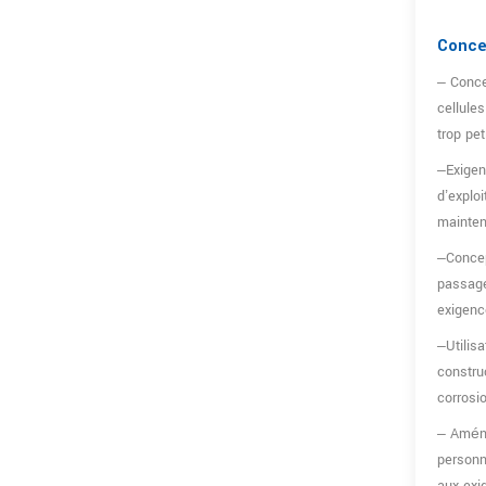
sodium de type eau
En Savoir Plus
salée
Conce
– Conce
cellules
trop pet
–Exige
d’exploi
mainte
–Concep
passage
exigenc
–Utilis
constru
corrosi
– Aména
personn