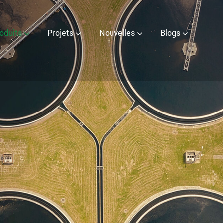
rator
oduits
Projets
Nouvelles
Blogs