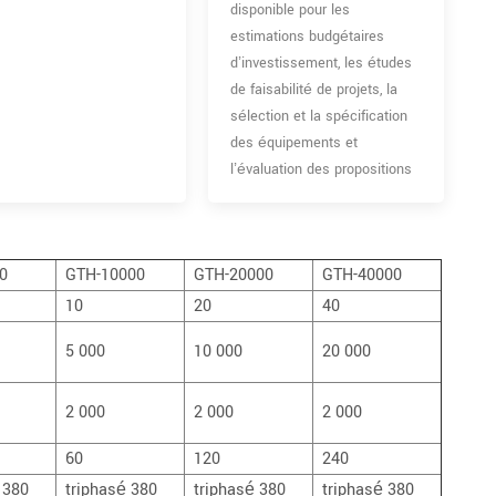
disponible pour les
estimations budgétaires
d’investissement, les études
de faisabilité de projets, la
sélection et la spécification
des équipements et
l’évaluation des propositions
0
GTH-10000
GTH-20000
GTH-40000
10
20
40
5 000
10 000
20 000
2 000
2 000
2 000
60
120
240
 380
triphasé 380
triphasé 380
triphasé 380