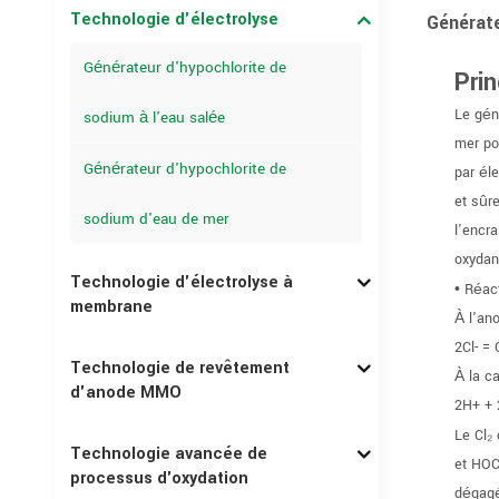
Technologie d'électrolyse
Générate
Générateur d'hypochlorite de
Pri
Le gén
sodium à l'eau salée
mer po
Générateur d'hypochlorite de
par él
et sûr
sodium d'eau de mer
l'encr
oxydant
Technologie d'électrolyse à
• Réact
membrane
À l'an
2Cl- =
Technologie de revêtement
À la c
d'anode MMO
2H+ + 
Le Cl₂
Technologie avancée de
et HOC
processus d'oxydation
dégagé