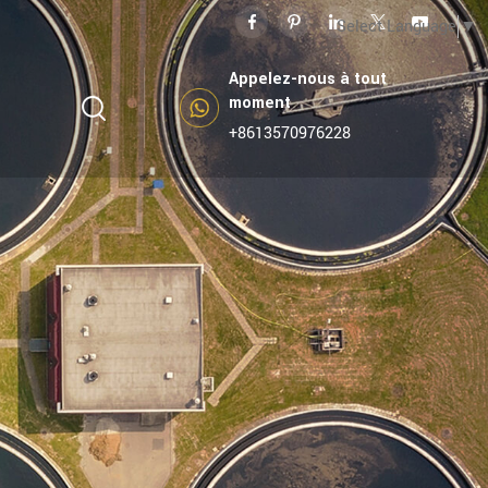
Select Language
▼
Appelez-nous à tout
moment
+8613570976228