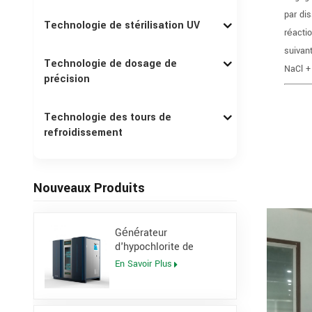
par di
Technologie de stérilisation UV
réacti
suivant
Technologie de dosage de
NaCl 
précision
Technologie des tours de
refroidissement
Nouveaux Produits
Générateur
d'hypochlorite de
sodium sur site à
En Savoir Plus
concentration de 0,8 %
pour centrale électrique