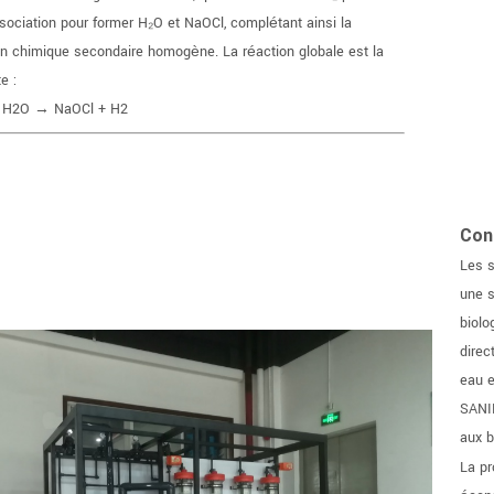
ssociation pour former H₂O et NaOCl, complétant ainsi la
on chimique secondaire homogène. La réaction globale est la
e :
+ H2O → NaOCl + H2
Con
Les s
une s
biolo
direc
eau e
SANIL
aux b
La pr