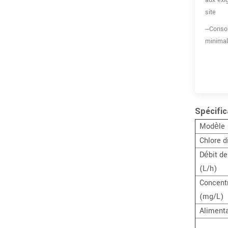
aux exi
site
–Conso
minimal
Spécifi
Modèle
Chlore d
Débit de
(L/h)
Concent
(mg/L)
Alimenta