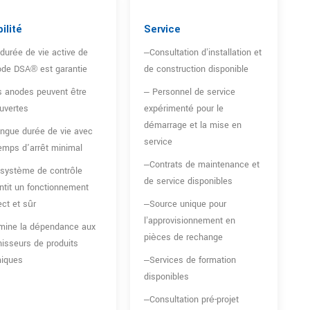
ilité
Service
durée de vie active de
–Consultation d’installation et
ode DSA® est garantie
de construction disponible
 anodes peuvent être
– Personnel de service
uvertes
expérimenté pour le
démarrage et la mise en
ngue durée de vie avec
service
emps d'arrêt minimal
–Contrats de maintenance et
système de contrôle
de service disponibles
ntit un fonctionnement
ect et sûr
–Source unique pour
l’approvisionnement en
mine la dépendance aux
pièces de rechange
nisseurs de produits
miques
–Services de formation
disponibles
–Consultation pré-projet