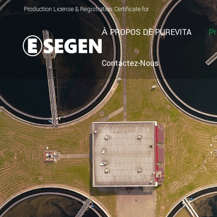
n License & Registration Certificate for Electrolyzed Oxidizing Water (EOW) Gene
À PROPOS DE PUREVITA
Pr
Contactez-Nous