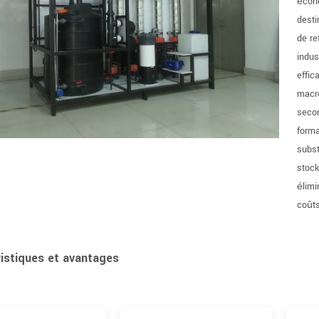
écono
desti
de re
indus
effic
macro
secon
forma
subst
stock
élimi
coût
istiques et avantages