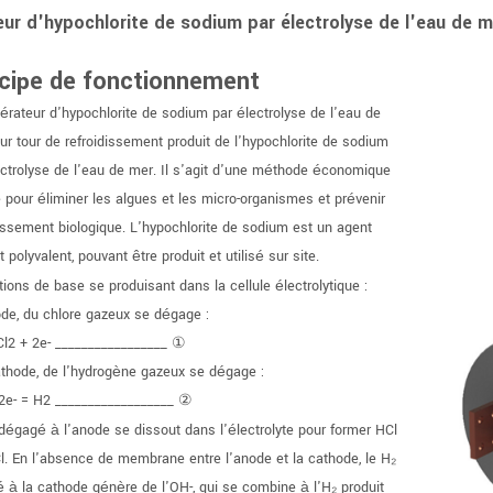
ur d'hypochlorite de sodium par électrolyse de l'eau de m
ncipe de fonctionnement
érateur d'hypochlorite de sodium par électrolyse de l'eau de
ur tour de refroidissement produit de l'hypochlorite de sodium
ectrolyse de l'eau de mer. Il s'agit d'une méthode économique
e pour éliminer les algues et les micro-organismes et prévenir
assement biologique. L'hypochlorite de sodium est un agent
 polyvalent, pouvant être produit et utilisé sur site.
ions de base se produisant dans la cellule électrolytique :
ode, du chlore gazeux se dégage :
 Cl2 + 2e- _________________ ①
athode, de l'hydrogène gazeux se dégage :
2e- = H2 __________________ ②
 dégagé à l'anode se dissout dans l'électrolyte pour former HCl
l. En l'absence de membrane entre l'anode et la cathode, le H₂
 à la cathode génère de l'OH-, qui se combine à l'H₂ produit