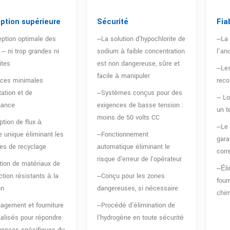
ption supérieure
Sécurité
Fiab
ption optimale des
–La solution d’hypochlorite de
–La 
 – ni trop grandes ni
sodium à faible concentration
l'an
ites
est non dangereuse, sûre et
–Les
facile à manipuler
nces minimales
reco
tation et de
–Systèmes conçus pour des
– Lo
nance
exigences de basse tension :
un t
moins de 50 volts CC
tion de flux à
–Le 
 unique éliminant les
–Fonctionnement
gara
es de recyclage
automatique éliminant le
corr
risque d’erreur de l’opérateur
ation de matériaux de
–Éli
ction résistants à la
–Conçu pour les zones
four
on
dangereuses, si nécessaire
chi
gement et fourniture
–Procédé d’élimination de
alisés pour répondre
l’hydrogène en toute sécurité