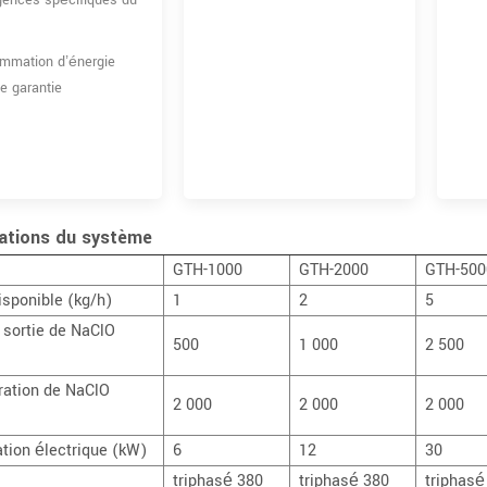
gences spécifiques du
mmation d’énergie
e garantie
cations du système
GTH-1000
GTH-2000
GTH-500
isponible (kg/h)
1
2
5
 sortie de NaClO
500
1 000
2 500
ration de NaClO
2 000
2 000
2 000
tion électrique (kW)
6
12
30
triphasé 380
triphasé 380
triphasé