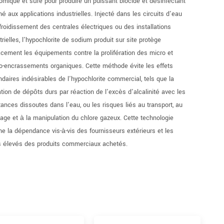
mique et sûre pour produire un puissant biocide et désinfectant
né aux applications industrielles. Injecté dans les circuits d'eau
froidissement des centrales électriques ou des installations
trielles, l'hypochlorite de sodium produit sur site protège
acement les équipements contre la prolifération des micro et
-encrassements organiques. Cette méthode évite les effets
daires indésirables de l'hypochlorite commercial, tels que la
tion de dépôts durs par réaction de l'excès d'alcalinité avec les
ances dissoutes dans l'eau, ou les risques liés au transport, au
age et à la manipulation du chlore gazeux. Cette technologie
ne la dépendance vis-à-vis des fournisseurs extérieurs et les
s élevés des produits commerciaux achetés.