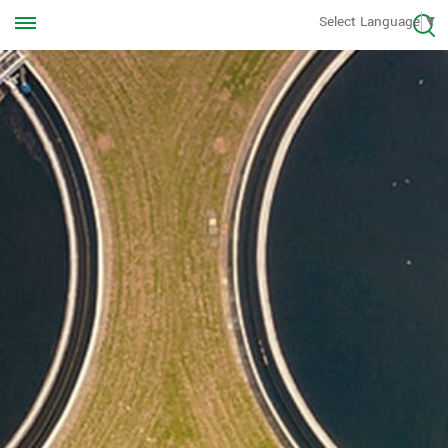
Appelez-nous à tout moment
Select Language
▼
+8613570976228