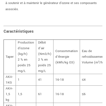
à soutenir et à maintenir le générateur d'ozone et ses composants
associés.
Caractéristiques
Production
Débit
d'ozone
d'air
Consommation
Eau de
(kg/h)
(Nm3/h)
Taper
d'énergie
refroidissement
2 % en
2 % en
(kWh/kg O3)
Volume (m³/h)
poids 25
poids 25
mg/L
mg/L
AKA-
1
41
16-18
≤4
1KG
AKA-
1,5
1,5
61
16-18
≤6
kg
AKA-