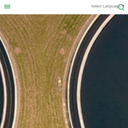
Appelez-nous à tout moment
Select Language
▼
+8613570976228