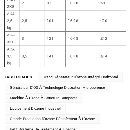
2
81
16-18
≤8
2KG
AK4-
2,5
2,5
101
16-18
≤10
kg
AKA-
3
121
16-18
≤12
3KG
AKA-
3,5
3,5
141
16-18
≤14
kg
TAGS CHAUDS :
Grand Générateur D'ozone Intégré Horizontal
Générateur D'O3 À Technologie D'aération Microporeuse
Machine À Ozone À Structure Compacte
Équipement D'ozone Industriel
Grande Production D'ozone Désinfecteur À L'ozone
Petit Système De Traitement À L'ozone