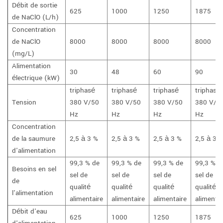
Débit de sortie
625
1000
1250
1875
de NaClO (L/h)
Concentration
de NaClO
8000
8000
8000
8000
(mg/L)
Alimentation
30
48
60
90
électrique (kW)
triphasé
triphasé
triphasé
triphasé
Tension
380 V/50
380 V/50
380 V/50
380 V/5
Hz
Hz
Hz
Hz
Concentration
de la saumure
2,5 à 3 %
2,5 à 3 %
2,5 à 3 %
2,5 à 3 
d'alimentation
99,3 % de
99,3 % de
99,3 % de
99,3 % d
Besoins en sel
sel de
sel de
sel de
sel de
de
qualité
qualité
qualité
qualité
l'alimentation
alimentaire
alimentaire
alimentaire
alimentai
Débit d'eau
625
1000
1250
1875