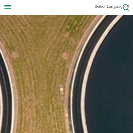
Appelez-nous à tout moment
Select Language
▼
+8613570976228