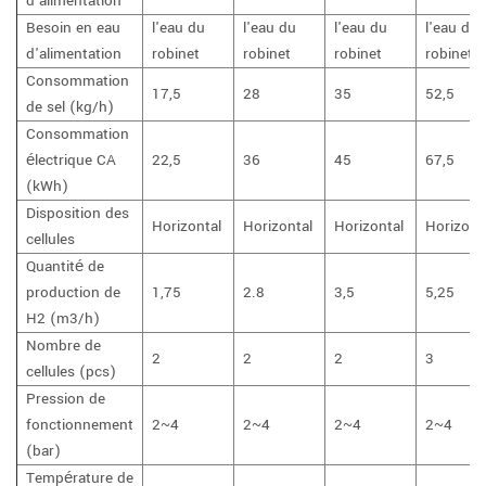
d'alimentation
Besoin en eau
l'eau du
l'eau du
l'eau du
l'eau du
d'alimentation
robinet
robinet
robinet
robinet
Consommation
17,5
28
35
52,5
de sel (kg/h)
Consommation
électrique CA
22,5
36
45
67,5
(kWh)
Disposition des
Horizontal
Horizontal
Horizontal
Horizont
cellules
Quantité de
production de
1,75
2.8
3,5
5,25
H2 (m3/h)
Nombre de
2
2
2
3
cellules (pcs)
Pression de
fonctionnement
2~4
2~4
2~4
2~4
(bar)
Température de