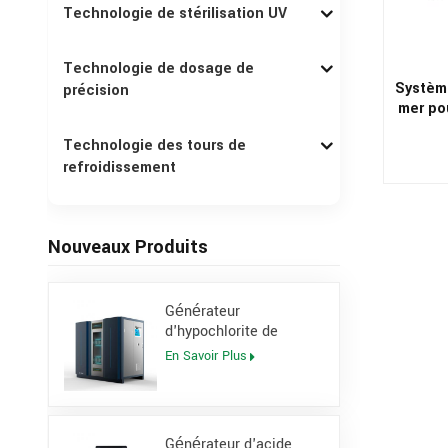
Technologie de stérilisation UV
Technologie de dosage de
Système
précision
mer po
Technologie des tours de
refroidissement
Nouveaux Produits
Générateur
d'hypochlorite de
sodium sur site à
En Savoir Plus
concentration de 0,8 %
pour centrale électrique
Générateur d'acide