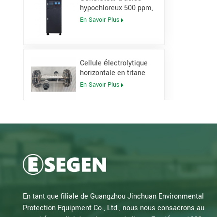
hypochloreux 500 ppm,
pH 5~6,5, durée de
En Savoir Plus
conservation 1 an
Cellule électrolytique
horizontale en titane
avec revêtement DSA
En Savoir Plus
50 g/h pour générateur
d'hypochlorite de
sodium
Système de
stérilisation UV à canal
ouvert
En Savoir Plus
Générateur
En tant que filiale de Guangzhou Jinchuan Environmental
d'hypochlorite de
Protection Equipment Co., Ltd., nous nous consacrons au
sodium de type eau
En Savoir Plus