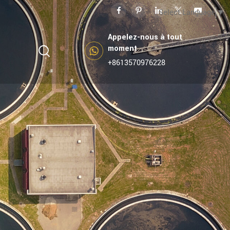
Select Language
▼
Appelez-nous à tout
moment
+8613570976228