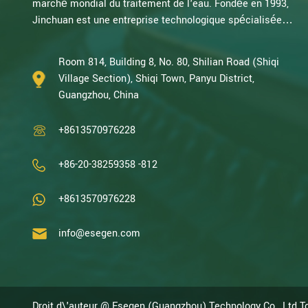
marché mondial du traitement de l'eau. Fondée en 1993,
salée
Jinchuan est une entreprise technologique spécialisée
dans la recherche électrochimique. Forts de plusieurs
décennies d'expertise en oxydation catalytique,
Room 814, Building 8, No. 80, Shilian Road (Shiqi
électrolyse, désinfection, ainsi qu'en R&D, conception et
Village Section), Shiqi Town, Panyu District,
fabrication d'équipements électrochimiques et de
Guangzhou, China
traitement de l'eau, nous sommes l'une des entreprises
chinoises les p...
+8613570976228
+86-20-38259358 -812
+8613570976228
info@esegen.com
Droit d\'auteur @ Esegen (Guangzhou) Technology Co., Ltd T