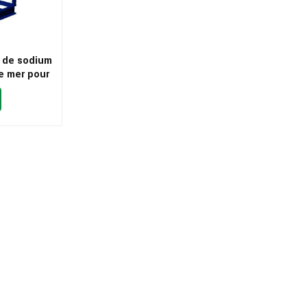
e de sodium
de mer pour
ment