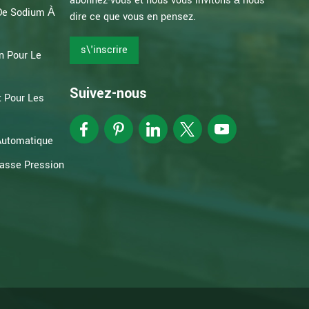
abonnez-vous et nous vous invitons à nous
 De Sodium À
dire ce que vous en pensez.
s\'inscrire
n Pour Le
Suivez-nous
 Pour Les
Automatique
Basse Pression