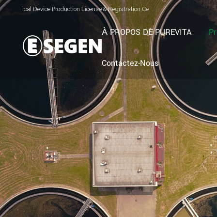
vice Production License & Registration Certificate for Electrolyzed Oxidizing Wa
À PROPOS DE PUREVITA
Pr
Contactez-Nous