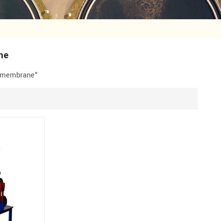
ne
à membrane"