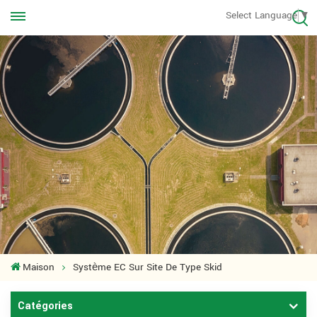
Appelez-nous à tout moment
Select Language
▼
+8613570976228
Maison
Système EC Sur Site De Type Skid
Catégories