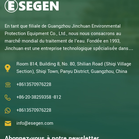
En tant que filiale de Guangzhou Jinchuan Environmental
Protection Equipment Co., Ltd., nous nous consacrons au
marché mondial du traitement de l'eau. Fondée en 1993,
Jinchuan est une entreprise technologique spécialisée dans la
recherche électrochimique. Forts de plusieurs décennies
d'expertise en oxydation catalytique, électrolyse, désinfection,
Room 814, Building 8, No. 80, Shilian Road (Shiqi Village
ainsi qu'en R&D, conception et fabrication d'équipements
Section), Shiqi Town, Panyu District, Guangzhou, China
électrochimiques et de traitement de l'eau, nous sommes
+8613570976228
l'une des entreprises chinoises les p...
+86-20-38259358 -812
+8613570976228
info@esegen.com
Abonnez-vous à notre newsletter