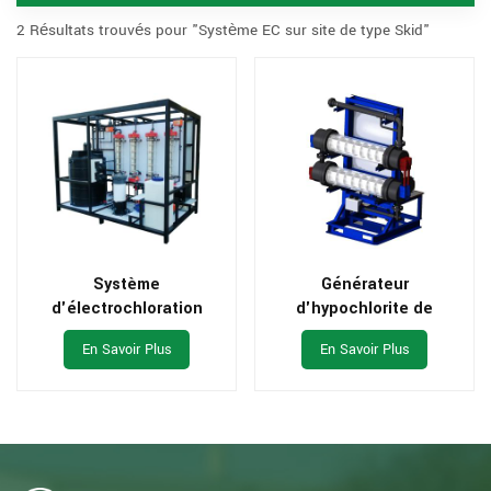
2 Résultats trouvés pour "Système EC sur site de type Skid"
Système
Générateur
d'électrochloration
d'hypochlorite de
d'eau de mer pour
sodium par électrolyse
En Savoir Plus
En Savoir Plus
système de
de l'eau de mer pour
refroidissement de
tour de refroidissement
centrale électrique