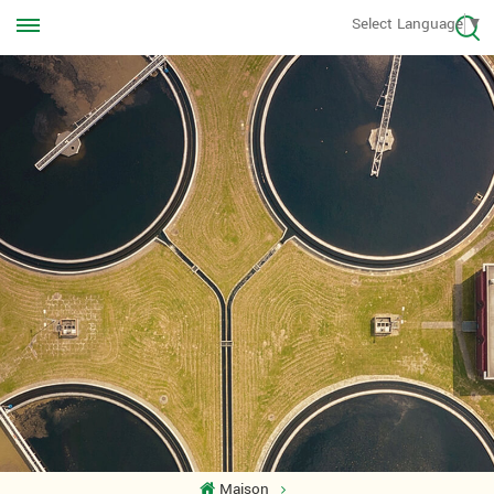
Appelez-nous à tout moment
Select Language
▼
+8613570976228
Maison