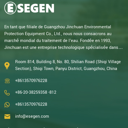
En tant que filiale de Guangzhou Jinchuan Environmental
Protection Equipment Co., Ltd., nous nous consacrons au
marché mondial du traitement de l'eau. Fondée en 1993,
Jinchuan est une entreprise technologique spécialisée dans la
recherche électrochimique. Forts de plusieurs décennies
d'expertise en oxydation catalytique, électrolyse, désinfection,
Room 814, Building 8, No. 80, Shilian Road (Shiqi Village
ainsi qu'en R&D, conception et fabrication d'équipements
Section), Shiqi Town, Panyu District, Guangzhou, China
électrochimiques et de traitement de l'eau, nous sommes
+8613570976228
l'une des entreprises chinoises les p...
+86-20-38259358 -812
+8613570976228
info@esegen.com