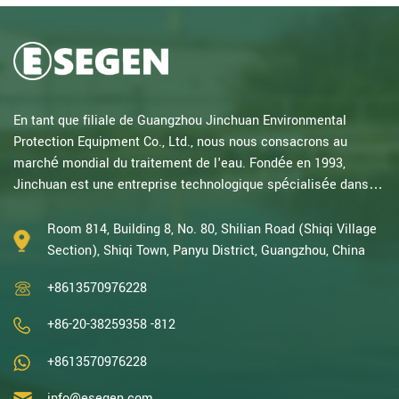
En tant que filiale de Guangzhou Jinchuan Environmental
Protection Equipment Co., Ltd., nous nous consacrons au
marché mondial du traitement de l'eau. Fondée en 1993,
Jinchuan est une entreprise technologique spécialisée dans la
recherche électrochimique. Forts de plusieurs décennies
d'expertise en oxydation catalytique, électrolyse, désinfection,
Room 814, Building 8, No. 80, Shilian Road (Shiqi Village
ainsi qu'en R&D, conception et fabrication d'équipements
Section), Shiqi Town, Panyu District, Guangzhou, China
électrochimiques et de traitement de l'eau, nous sommes
+8613570976228
l'une des entreprises chinoises les p...
+86-20-38259358 -812
+8613570976228
info@esegen.com