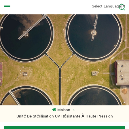
Appelez-nous à tout moment
Select Language
▼
+8613570976228
Maison
Unité De Stérilisation UV Résistante À Haute Pression